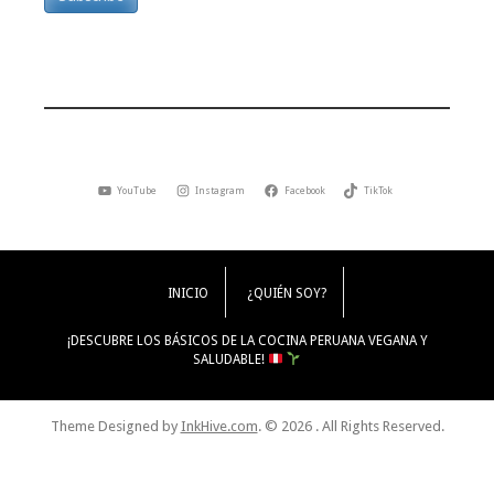
YouTube
Instagram
Facebook
TikTok
INICIO
¿QUIÉN SOY?
¡DESCUBRE LOS BÁSICOS DE LA COCINA PERUANA VEGANA Y
SALUDABLE!
Theme Designed by
InkHive.com
.
© 2026 . All Rights Reserved.