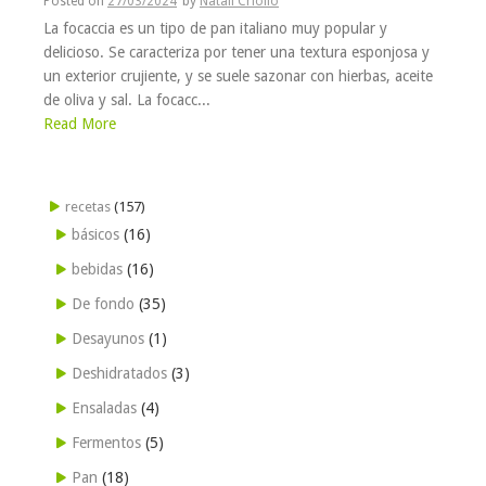
Posted on
27/03/2024
by
Natalí Criollo
La focaccia es un tipo de pan italiano muy popular y
delicioso. Se caracteriza por tener una textura esponjosa y
un exterior crujiente, y se suele sazonar con hierbas, aceite
de oliva y sal. La focacc...
Read More
recetas
(157)
básicos
(16)
bebidas
(16)
De fondo
(35)
Desayunos
(1)
Deshidratados
(3)
Ensaladas
(4)
Fermentos
(5)
Pan
(18)