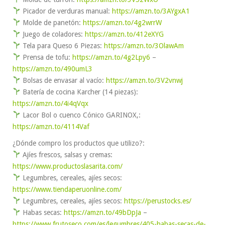
Picador de verduras manual:
https://amzn.to/3AYgxA1
Molde de panetón:
https://amzn.to/4g2wrrW
Juego de coladores:
https://amzn.to/412eXYG
Tela para Queso 6 Piezas:
https://amzn.to/3OlawAm
Prensa de tofu:
https://amzn.to/4g2Lpy6
–
https://amzn.to/490umL3
Bolsas de envasar al vacío:
https://amzn.to/3V2vnwj
Batería de cocina Karcher (14 piezas):
https://amzn.to/4i4qVqx
Lacor Bol o cuenco Cónico GARINOX,:
https://amzn.to/4114Vaf
¿Dónde compro los productos que utilizo?:
Ajíes frescos, salsas y cremas:
https://www.productoslasarita.com/
Legumbres, cereales, ajíes secos:
https://www.tiendaperuonline.com/
Legumbres, cereales, ajíes secos:
https://perustocks.es/
Habas secas:
https://amzn.to/49bDpJa
–
https://www.frutoseco.com/es/legumbres/405-habas-secas-de-