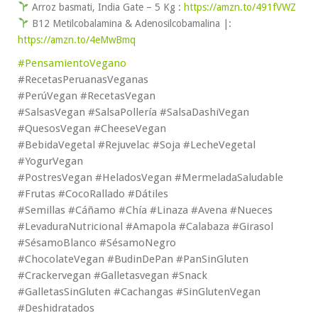
Arroz basmati, India Gate – 5 Kg :
https://amzn.to/491fVWZ
B12 Metilcobalamina & Adenosilcobamalina |:
https://amzn.to/4eMwBmq
#PensamientoVegano
#RecetasPeruanasVeganas
#PerúVegan #RecetasVegan
#SalsasVegan #SalsaPollería #SalsaDashiVegan
#QuesosVegan #CheeseVegan
#BebidaVegetal #Rejuvelac #Soja #LecheVegetal
#YogurVegan
#PostresVegan #HeladosVegan #MermeladaSaludable
#Frutas #CocoRallado #Dátiles
#Semillas #Cáñamo #Chía #Linaza #Avena #Nueces
#LevaduraNutricional #Amapola #Calabaza #Girasol
#SésamoBlanco #SésamoNegro
#ChocolateVegan #BudinDePan #PanSinGluten
#Crackervegan #Galletasvegan #Snack
#GalletasSinGluten #Cachangas #SinGlutenVegan
#Deshidratados