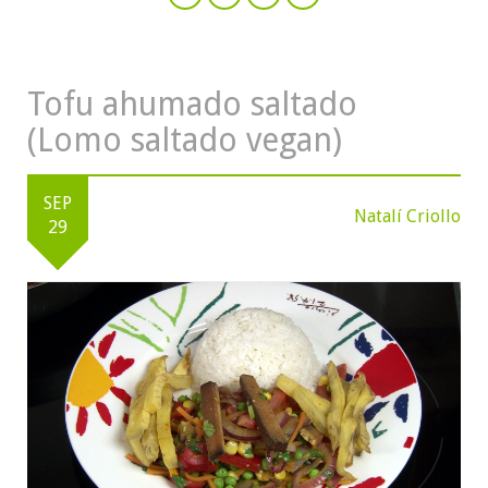
Tofu ahumado saltado
(Lomo saltado vegan)
SEP
Natalí Criollo
29