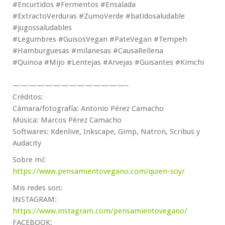
#Encurtidos #Fermentos #Ensalada
#ExtractoVerduras #ZumoVerde #batidosaludable
#jugossaludables
#Legumbres #GuisosVegan #PateVegan #Tempeh
#Hamburguesas #milanesas #CausaRellena
#Quinoa #Mijo #Lentejas #Arvejas #Guisantes #Kimchi
——————————————–
Créditos:
Cámara/fotografía: Antonio Pérez Camacho
Música: Marcos Pérez Camacho
Softwares: Kdenlive, Inkscape, Gimp, Natron, Scribus y
Audacity
Sobre mí:
https://www.pensamientovegano.com/quien-soy/
Mis redes son:
INSTAGRAM:
https://www.instagram.com/pensamientovegano/
FACEBOOK: