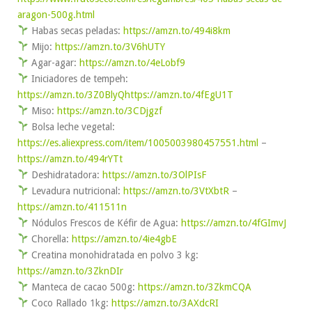
aragon-500g.html
Habas secas peladas:
https://amzn.to/494i8km
Mijo:
https://amzn.to/3V6hUTY
Agar-agar:
https://amzn.to/4eLobf9
Iniciadores de tempeh:
https://amzn.to/3Z0BlyQ
https://amzn.to/4fEgU1T
Miso:
https://amzn.to/3CDjgzf
Bolsa leche vegetal:
https://es.aliexpress.com/item/1005003980457551.html
–
https://amzn.to/494rYTt
Deshidratadora:
https://amzn.to/3OlPIsF
Levadura nutricional:
https://amzn.to/3VtXbtR
–
https://amzn.to/411511n
Nódulos Frescos de Kéfir de Agua:
https://amzn.to/4fGImvJ
Chorella:
https://amzn.to/4ie4gbE
Creatina monohidratada en polvo 3 kg:
https://amzn.to/3ZknDIr
Manteca de cacao 500g:
https://amzn.to/3ZkmCQA
Coco Rallado 1kg:
https://amzn.to/3AXdcRI