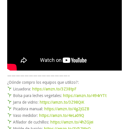
——————————————–
¿Dónde compro los equipos que utilizo?:
Licuadora:
https://amzn.to/3Z38tpF
Bolsa para leches vegetales:
https://amzn.to/494rYTt
Jarra de vidrio:
https://amzn.to/3Z98QiK
Picadora manual:
https://amzn.to/4g2JGZB
Vaso medidor:
https://amzn.to/4eLa09Q
Afilador de cuchillos:
https://amzn.to/4hZGJei
Molde de turrón:
https://amzn.to/3V52WxO