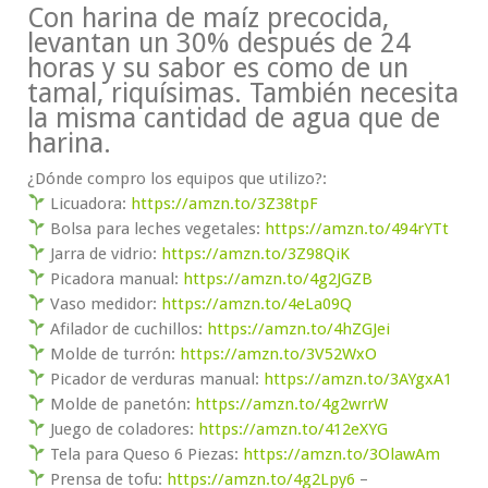
Con harina de maíz precocida,
levantan un 30% después de 24
horas y su sabor es como de un
tamal, riquísimas. También necesita
la misma cantidad de agua que de
harina.
¿Dónde compro los equipos que utilizo?:
Licuadora:
https://amzn.to/3Z38tpF
Bolsa para leches vegetales:
https://amzn.to/494rYTt
Jarra de vidrio:
https://amzn.to/3Z98QiK
Picadora manual:
https://amzn.to/4g2JGZB
Vaso medidor:
https://amzn.to/4eLa09Q
Afilador de cuchillos:
https://amzn.to/4hZGJei
Molde de turrón:
https://amzn.to/3V52WxO
Picador de verduras manual:
https://amzn.to/3AYgxA1
Molde de panetón:
https://amzn.to/4g2wrrW
Juego de coladores:
https://amzn.to/412eXYG
Tela para Queso 6 Piezas:
https://amzn.to/3OlawAm
Prensa de tofu:
https://amzn.to/4g2Lpy6
–