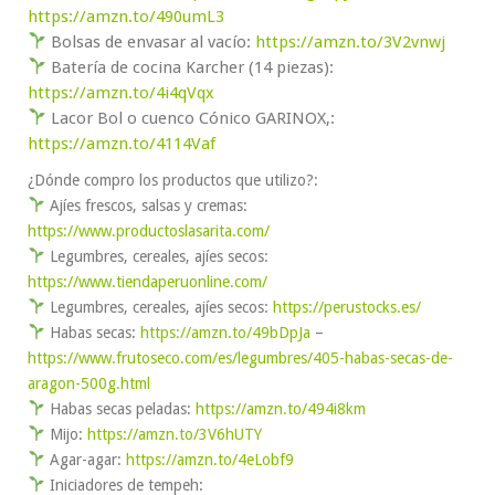
https://amzn.to/490umL3
Bolsas de envasar al vacío:
https://amzn.to/3V2vnwj
Batería de cocina Karcher (14 piezas):
https://amzn.to/4i4qVqx
Lacor Bol o cuenco Cónico GARINOX,:
https://amzn.to/4114Vaf
¿Dónde compro los productos que utilizo?:
Ajíes frescos, salsas y cremas:
https://www.productoslasarita.com/
Legumbres, cereales, ajíes secos:
https://www.tiendaperuonline.com/
Legumbres, cereales, ajíes secos:
https://perustocks.es/
Habas secas:
https://amzn.to/49bDpJa
–
https://www.frutoseco.com/es/legumbres/405-habas-secas-de-
aragon-500g.html
Habas secas peladas:
https://amzn.to/494i8km
Mijo:
https://amzn.to/3V6hUTY
Agar-agar:
https://amzn.to/4eLobf9
Iniciadores de tempeh: