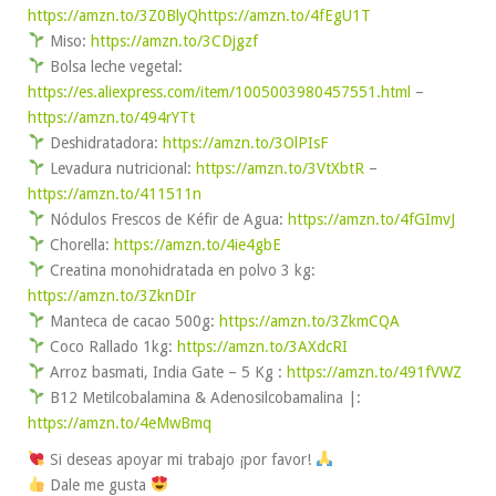
https://amzn.to/3Z0BlyQ
https://amzn.to/4fEgU1T
Miso:
https://amzn.to/3CDjgzf
Bolsa leche vegetal:
https://es.aliexpress.com/item/1005003980457551.html
–
https://amzn.to/494rYTt
Deshidratadora:
https://amzn.to/3OlPIsF
Levadura nutricional:
https://amzn.to/3VtXbtR
–
https://amzn.to/411511n
Nódulos Frescos de Kéfir de Agua:
https://amzn.to/4fGImvJ
Chorella:
https://amzn.to/4ie4gbE
Creatina monohidratada en polvo 3 kg:
https://amzn.to/3ZknDIr
Manteca de cacao 500g:
https://amzn.to/3ZkmCQA
Coco Rallado 1kg:
https://amzn.to/3AXdcRI
Arroz basmati, India Gate – 5 Kg :
https://amzn.to/491fVWZ
B12 Metilcobalamina & Adenosilcobamalina |:
https://amzn.to/4eMwBmq
Si deseas apoyar mi trabajo ¡por favor!
Dale me gusta