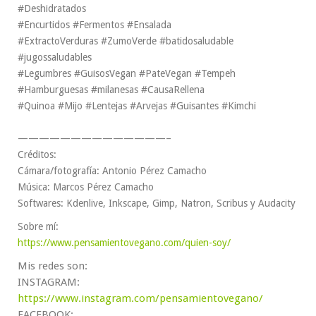
#Deshidratados
#Encurtidos #Fermentos #Ensalada
#ExtractoVerduras #ZumoVerde #batidosaludable
#jugossaludables
#Legumbres #GuisosVegan #PateVegan #Tempeh
#Hamburguesas #milanesas #CausaRellena
#Quinoa #Mijo #Lentejas #Arvejas #Guisantes #Kimchi
——————————————–
Créditos:
Cámara/fotografía: Antonio Pérez Camacho
Música: Marcos Pérez Camacho
Softwares: Kdenlive, Inkscape, Gimp, Natron, Scribus y Audacity
Sobre mí:
https://www.pensamientovegano.com/quien-soy/
Mis redes son:
INSTAGRAM:
https://www.instagram.com/pensamientovegano/
FACEBOOK: