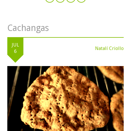
Cachangas
JUL
Natalí Criollo
6