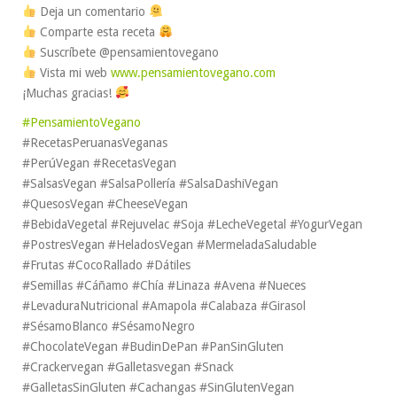
Deja un comentario
Comparte esta receta
Suscríbete @pensamientovegano
Vista mi web
www.pensamientovegano.com
¡Muchas gracias!
#PensamientoVegano
#RecetasPeruanasVeganas
#PerúVegan #RecetasVegan
#SalsasVegan #SalsaPollería #SalsaDashiVegan
#QuesosVegan #CheeseVegan
#BebidaVegetal #Rejuvelac #Soja #LecheVegetal #YogurVegan
#PostresVegan #HeladosVegan #MermeladaSaludable
#Frutas #CocoRallado #Dátiles
#Semillas #Cáñamo #Chía #Linaza #Avena #Nueces
#LevaduraNutricional #Amapola #Calabaza #Girasol
#SésamoBlanco #SésamoNegro
#ChocolateVegan #BudinDePan #PanSinGluten
#Crackervegan #Galletasvegan #Snack
#GalletasSinGluten #Cachangas #SinGlutenVegan