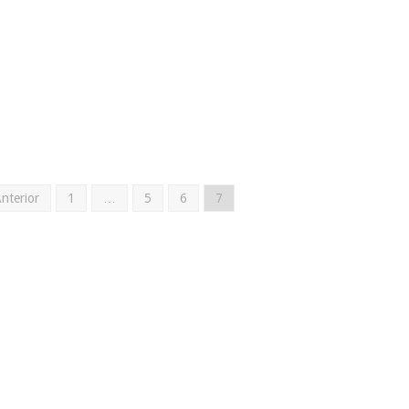
Anterior
1
…
5
6
7