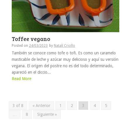
Toffee vegano
Posted on
24/03/2023
by
Natalí Criollo
También se conoce como tofe o tofi. Es como un caramelo
masticable de leche y azúcar muy delicioso y aquí su versión
vegana. El origen del postre no es del todo determinado,
apareció en el diccio...
Read More
3 of 8
« Anterior
1
2
3
4
5
…
8
Siguiente »