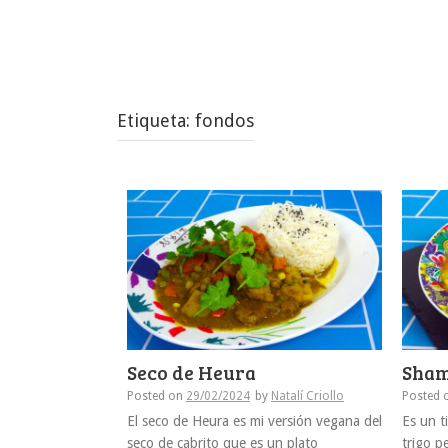
Etiqueta:
fondos
Seco de Heura
Sham
Posted on
29/02/2024
by
Natalí Criollo
Posted 
El seco de Heura es mi versión vegana del
Es un t
seco de cabrito que es un plato
trigo p