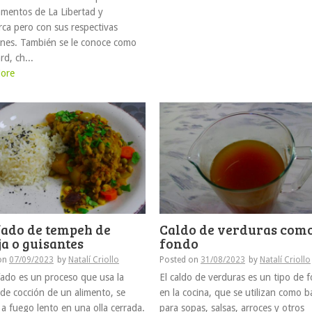
mentos de La Libertad y
ca pero con sus respectivas
ones. También se le conoce como
d, ch...
ore
fado de tempeh de
Caldo de verduras com
ja o guisantes
fondo
on
07/09/2023
by
Natalí Criollo
Posted on
31/08/2023
by
Natalí Criollo
fado es un proceso que usa la
El caldo de verduras es un tipo de 
 de cocción de un alimento, se
en la cocina, que se utilizan como b
a fuego lento en una olla cerrada.
para sopas, salsas, arroces y otros