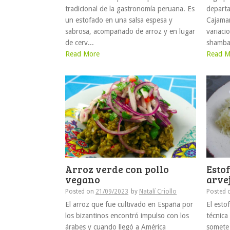
tradicional de la gastronomía peruana. Es
departa
un estofado en una salsa espesa y
Cajamar
sabrosa, acompañado de arroz y en lugar
variaci
de cerv...
shambar
Read More
Read M
Arroz verde con pollo
Esto
vegano
arve
Posted on
21/09/2023
by
Natalí Criollo
Posted 
El arroz que fue cultivado en España por
El esto
los bizantinos encontró impulso con los
técnica
árabes y cuando llegó a América
somete 