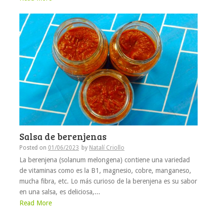
Salsa de berenjenas
Posted on
01/06/2023
by
Natalí Criollo
La berenjena (solanum melongena) contiene una variedad
de vitaminas como es la B1, magnesio, cobre, manganeso,
mucha fibra, etc. Lo más curioso de la berenjena es su sabor
en una salsa, es deliciosa,...
Read More