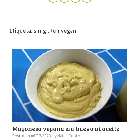
Etiqueta:
sin gluten vegan
Mayonesa vegana sin huevo ni aceite
Posted on
06/07/2023
by
Natalí Criollo