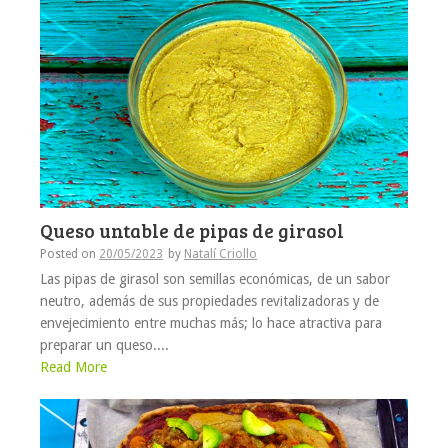
Queso untable de pipas de girasol
Posted on
20/05/2023
by
Natalí Criollo
Las pipas de girasol son semillas económicas, de un sabor
neutro, además de sus propiedades revitalizadoras y de
envejecimiento entre muchas más; lo hace atractiva para
preparar un queso....
Read More