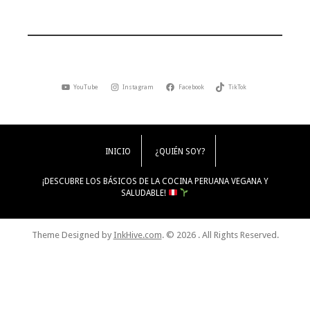
YouTube
Instagram
Facebook
TikTok
INICIO
¿QUIÉN SOY?
¡DESCUBRE LOS BÁSICOS DE LA COCINA PERUANA VEGANA Y
SALUDABLE!
Theme Designed by
InkHive.com
.
© 2026 . All Rights Reserved.