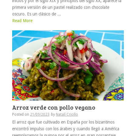
inicios y por el siglo XIX y principios del siglo XX, aparece la
primera versión de un pastel realizado con chocolate
oscuro. Es un clásico de ...
Read More
Arroz verde con pollo vegano
Posted on
21/09/2023
by
Natalí Criollo
El arroz que fue cultivado en España por los bizantinos
encontró impulso con los árabes y cuando llegó a América
reemplazamos la quinoa por el arroz en gran porcentaje,