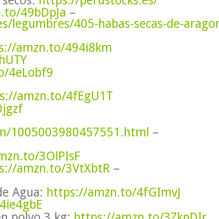
n.to/49bDpJa
–
es/legumbres/405-habas-secas-de-arago
s://amzn.to/494i8km
6hUTY
to/4eLobf9
s://amzn.to/4fEgU1T
jgzf
item/1005003980457551.html
–
amzn.to/3OlPIsF
s://amzn.to/3VtXbtR
–
de Agua:
https://amzn.to/4fGImvJ
/4ie4gbE
n polvo 3 kg:
https://amzn.to/3ZknDIr