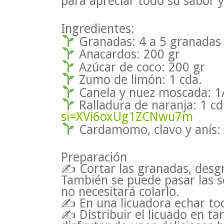
para apreciar todo su sabor y
Ingredientes:
Granadas: 4 a 5 granadas 
Anacardos: 200 gr
Azúcar de coco: 200 gr
Zumo de limón: 1 cda.
Canela y nuez moscada: 1/
Ralladura de naranja: 1 c
si=XVi6oxUg1ZCNwu7m
Cardamomo, clavo y anís: 
Preparación
✍ Cortar las granadas, desgra
También se puede pasar las s
no necesitará colarlo.
✍ En una licuadora echar tod
✍ Distribuir el licuado en ta