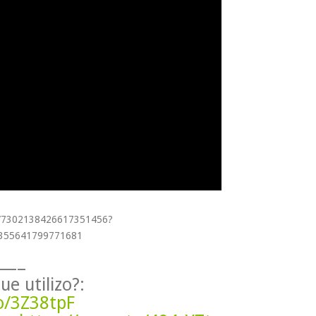
eo/7302138426617351456?
1355641799771681
—–
e utilizo?:
o/3Z38tpF