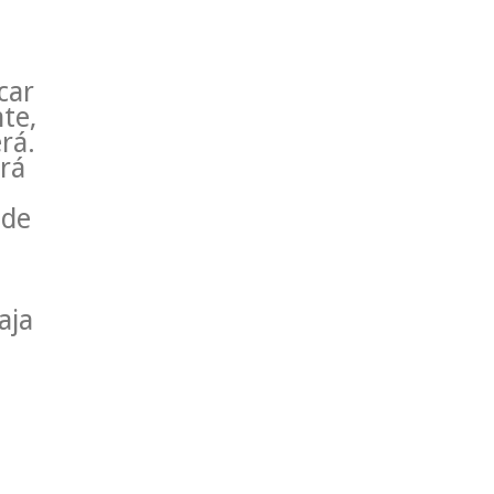
car
te,
rá.
rá
 de
aja