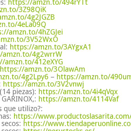
es:
https://amzn.to/494rYTt
mzn.to/3Z98QiK
/amzn.to/4g2JGZB
zn.to/4eLa09Q
s://amzn.to/4hZGJei
/amzn.to/3V52WxO
al:
https://amzn.to/3AYgxA1
//amzn.to/4g2wrrW
://amzn.to/412eXYG
https://amzn.to/3OlawAm
mzn.to/4g2Lpy6
–
https://amzn.to/490u
:
https://amzn.to/3V2vnwj
(14 piezas):
https://amzn.to/4i4qVqx
o GARINOX,:
https://amzn.to/4114Vaf
que utilizo?:
emas:
https://www.productoslasarita.com
 secos:
https://www.tiendaperuonline.c
 secos:
https://perustocks.es/