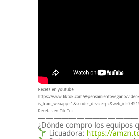
Receta en youtube
https://www.tiktok.com/@pensamientovegano/vid
is_from_webapp=1&sender_device=pc&web_id=745
Recetas en Tik Tok
—————————————
¿Dónde compro los equipos qu
Licuadora:
https://amzn.t