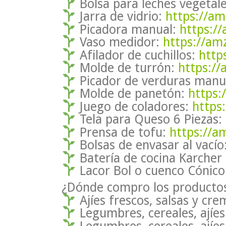
Bolsa para leches vegetal
Jarra de vidrio:
https://a
Picadora manual:
https:/
Vaso medidor:
https://am
Afilador de cuchillos:
http
Molde de turrón:
https:/
Picador de verduras manu
Molde de panetón:
https:
Juego de coladores:
https
Tela para Queso 6 Piezas:
Prensa de tofu:
https://a
Bolsas de envasar al vacío
Batería de cocina Karcher 
Lacor Bol o cuenco Cónic
¿Dónde compro los productos 
Ajíes frescos, salsas y cr
Legumbres, cereales, ajíes
Legumbres, cereales, ajíes