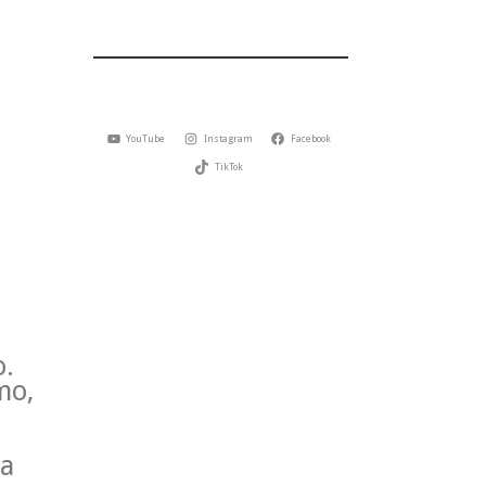
YouTube
Instagram
Facebook
TikTok
o.
mo,
 a