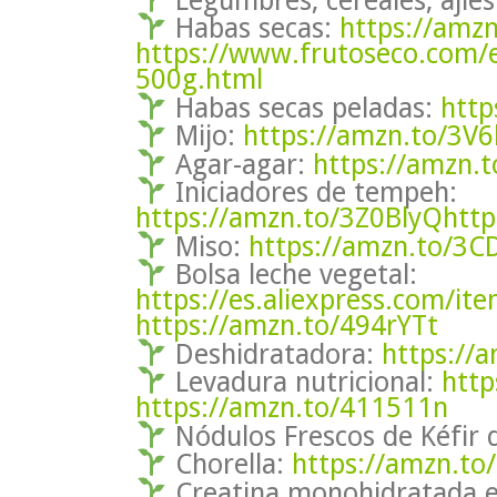
Habas secas:
https://amz
https://www.frutoseco.com/
500g.html
Habas secas peladas:
http
Mijo:
https://amzn.to/3V
Agar-agar:
https://amzn.
Iniciadores de tempeh:
https://amzn.to/3Z0BlyQ
http
Miso:
https://amzn.to/3CD
Bolsa leche vegetal:
https://es.aliexpress.com/
https://amzn.to/494rYTt
Deshidratadora:
https://
Levadura nutricional:
http
https://amzn.to/411511n
Nódulos Frescos de Kéfir 
Chorella:
https://amzn.to
Creatina monohidratada e