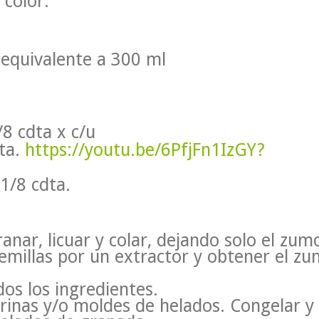
 color.
equivalente a 300 ml
8 cdta x c/u
dta.
https://youtu.be/6PfjFn1IzGY?
1/8 cdta.
nar, licuar y colar, dejando solo el zum
emillas por un extractor y obtener el zu
os los ingredientes.
rrinas y/o moldes de helados. Congelar y