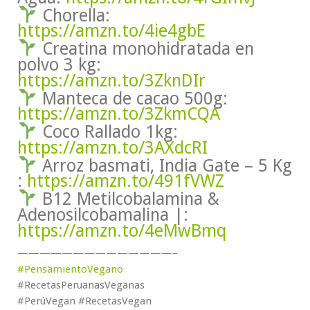
Chorella:
https://amzn.to/4ie4gbE
Creatina monohidratada en
polvo 3 kg:
https://amzn.to/3ZknDIr
Manteca de cacao 500g:
https://amzn.to/3ZkmCQA
Coco Rallado 1kg:
https://amzn.to/3AXdcRI
Arroz basmati, India Gate – 5 Kg
:
https://amzn.to/491fVWZ
B12 Metilcobalamina &
Adenosilcobamalina |:
https://amzn.to/4eMwBmq
——————————————–
#PensamientoVegano
#RecetasPeruanasVeganas
#PerúVegan #RecetasVegan