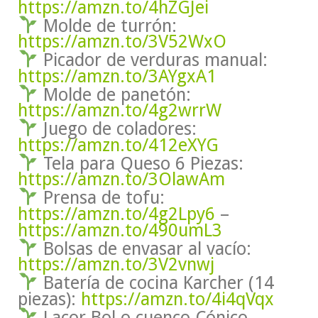
https://amzn.to/4hZGJei
Molde de turrón:
https://amzn.to/3V52WxO
Picador de verduras manual:
https://amzn.to/3AYgxA1
Molde de panetón:
https://amzn.to/4g2wrrW
Juego de coladores:
https://amzn.to/412eXYG
Tela para Queso 6 Piezas:
https://amzn.to/3OlawAm
Prensa de tofu:
https://amzn.to/4g2Lpy6
–
https://amzn.to/490umL3
Bolsas de envasar al vacío:
https://amzn.to/3V2vnwj
Batería de cocina Karcher (14
piezas):
https://amzn.to/4i4qVqx
Lacor Bol o cuenco Cónico