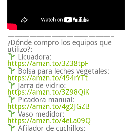
——————————————–
¿Dónde compro los equipos que
utilizo?:
Licuadora:
https://amzn.to/3Z38tpF
Bolsa para leches vegetales:
https://amzn.to/494rYTt
Jarra de vidrio:
https://amzn.to/3Z98QiK
Picadora manual:
https://amzn.to/4g2JGZB
Vaso medidor:
https://amzn.to/4eLa09Q
Afilador de cuchillos: