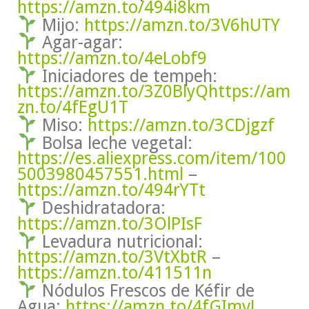
https://amzn.to/494i8km
Mijo:
https://amzn.to/3V6hUTY
Agar-agar:
https://amzn.to/4eLobf9
Iniciadores de tempeh:
https://amzn.to/3Z0BlyQ
https://am
zn.to/4fEgU1T
Miso:
https://amzn.to/3CDjgzf
Bolsa leche vegetal:
https://es.aliexpress.com/item/100
5003980457551.html
–
https://amzn.to/494rYTt
Deshidratadora:
https://amzn.to/3OlPIsF
Levadura nutricional:
https://amzn.to/3VtXbtR
–
https://amzn.to/411511n
Nódulos Frescos de Kéfir de
Agua:
https://amzn.to/4fGImvJ