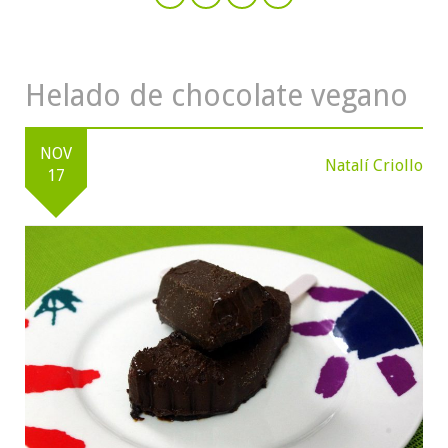
Helado de chocolate vegano
NOV
Natalí Criollo
17