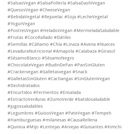
#SalsasVegan #SalsaPollería #SalsaDashiVegan
#QuesosVegan #CheeseVegan
#BebidaVegetal #Rejuvelac #Soja #LecheVegetal
#YogurVegan
#PostresVegan #HeladosVegan #MermeladaSaludable
#Frutas #CocoRallado #Dátiles
#Semillas #Cáñamo #Chía #Linaza #Avena #Nueces
#LevaduraNutricional #Amapola #Calabaza #Girasol
#SésamoBlanco #SésamoNegro
#ChocolateVegan #BudinDePan #PanSinGluten
#Crackervegan #Galletasvegan #Snack
#GalletasSinGluten #Cachangas #SinGlutenVegan
#Deshidratados
#Encurtidos #Fermentos #Ensalada
#ExtractoVerduras #ZumoVerde #batidosaludable
#jugossaludables
#Legumbres #GuisosVegan #PateVegan #Tempeh
#Hamburguesas #milanesas #CausaRellena
#Quinoa #Mijo #Lentejas #Arvejas #Guisantes #Kimchi