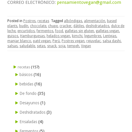
CORREO ELECTRÓNICO:
pensamientovegan@gmail.com
Posted in
Postres
,
recetas
Tagged
albóndigas
,
alimentación
,
based
plants
,
budín
,
chocolate
,
chupe
,
cracker
,
dátiles
,
deshidratados
,
dulce de
leche
,
encurtidos
,
fermentos
,
food
,
galletas sin gluten
,
galletas vegan
,
guisos
,
Hamburguesas
,
helados vegan
,
kimchi
,
legumbres
,
Lentejas
,
manjar blanco
,
paté vegan
,
Perú
,
Postres vegan
,
rejuvelac
,
salsa dashi
,
salsas
,
saludable
,
setas
,
snack
,
soja
,
tempeh
,
Vegan
recetas
(157)
básicos
(16)
bebidas
(16)
De fondo
(35)
Desayunos
(1)
Deshidratados
(3)
Ensaladas
(4)
Fermentos
(5)