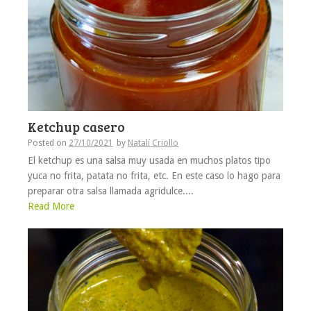
Ketchup casero
Posted on
27/10/2021
by
Natalí Criollo
El ketchup es una salsa muy usada en muchos platos tipo
yuca no frita, patata no frita, etc. En este caso lo hago para
preparar otra salsa llamada agridulce....
Read More